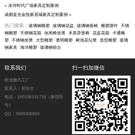
«
冰河时代广场家具定制案例
成都蓝光金悦家居城家具定制案例
»
热门搜索：
玻璃钢雕塑
玻璃钢花盆
玻璃钢座椅
雕塑摆件
不锈
钢雕塑
不锈钢花箱
休闲椅坐凳
木质异形椅
花盆花箱
卡通雕
塑
不锈钢坐凳
大型雕塑
透明雕塑
树池花坛凳
造型雕塑
玻璃
钢家具
海洋雕塑
玻璃钢前台
联系我们
扫一扫加微信
欧迪雅凡工厂
联系人：郑先生
电话：180338191730（微信同
号）
QQ：3589306859