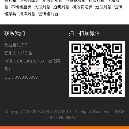
钢花箱
休闲椅坐凳
木质异形椅
不锈钢雕塑
花盆花箱
卡通雕
塑
不锈钢坐凳
大型雕塑
透明雕塑
树池花坛凳
造型雕塑
玻璃
钢家具
海洋雕塑
玻璃钢前台
联系我们
扫一扫加微信
欧迪雅凡工厂
联系人：郑先生
电话：180338191730（微信同
号）
QQ：3589306859
Copyright © 2026
欧迪雅凡玻璃钢工厂
All Rights Reserved
粤ICP
备17048390号-1