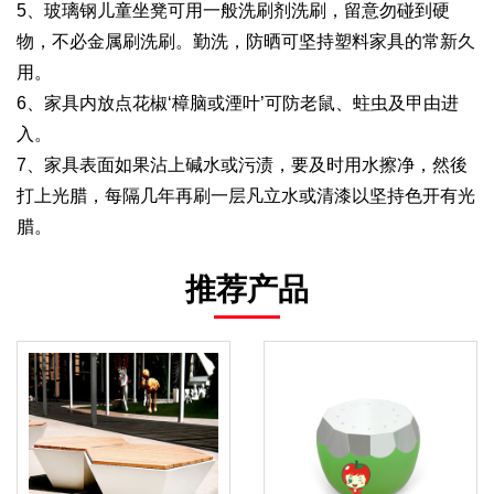
5、玻璃钢儿童坐凳可用一般洗刷剂洗刷，留意勿碰到硬
物，不必金属刷洗刷。勤洗，防晒可坚持塑料家具的常新久
用。
6、家具内放点花椒‘樟脑或湮叶’可防老鼠、蛀虫及甲由进
入。
7、家具表面如果沾上碱水或污渍，要及时用水擦净，然後
打上光腊，每隔几年再刷一层凡立水或清漆以坚持色开有光
腊。
推荐产品