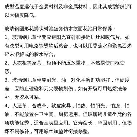
成型温度远低于金属材料及非金属材料，因此其成型能耗可
以大幅度降低。
玻璃钢圆形花瓣状树池坐凳仿木纹面花池日常保养：
1、玻璃钢儿童坐凳应避阳光直射和接近炉灶和暖气片。如
有决裂可用电烙铁烫软后粘合，也可以用香蕉水和聚氯乙烯
碎末溶解成的胶水粘合。
2、大衣柜等家具，柜顶不能压放重物，不然易使门框变
形。
3、玻璃钢儿童坐凳耐光、油、对化学溶剂功能好，但硬度
差，应防止磕碰和刀尖硬物划伤，如有开裂可用热熔法修
补，无胶水可粘。
4、人造革、合成革、软皮家具，怕热、怕阳光、怕冻、怕
油，不能放置在卫生间、厨房运用。但玻璃钢儿童坐凳的各
项功能优秀，适合室表里应用。它寿命长，坚固耐用，但损
坏不易修补，可用螺丝加垫片衔接修整。