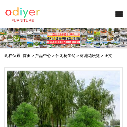
现在位置:
首页
>
产品中心
>
休闲椅坐凳
>
树池花坛凳
>
正文