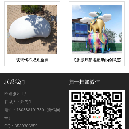
玻璃钢不规则坐凳
飞象玻璃钢雕塑动物创意艺
术景观广场雕塑
联系我们
扫一扫加微信
欧迪雅凡工厂
联系人：郑先生
电话：180338191730（微信同
号）
QQ：3589306859