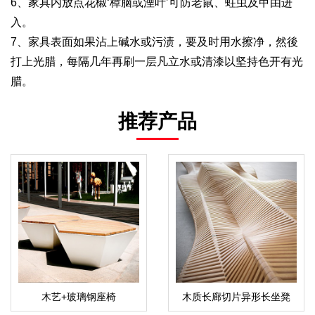
6、家具内放点花椒‘樟脑或湮叶’可防老鼠、蛀虫及甲由进
入。
7、家具表面如果沾上碱水或污渍，要及时用水擦净，然後
打上光腊，每隔几年再刷一层凡立水或清漆以坚持色开有光
腊。
推荐产品
木艺+玻璃钢座椅
木质长廊切片异形长坐凳