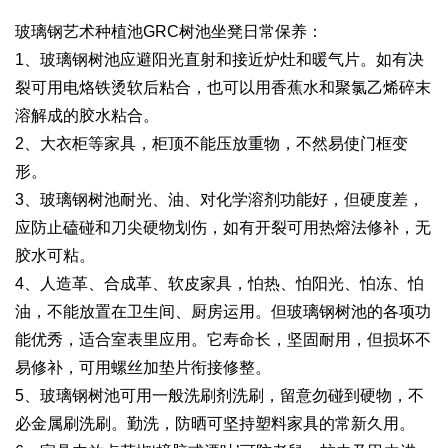
玻璃钢艺术种植池GRC树池坐凳日常保养：
1、玻璃钢树池应避阳光直射和接近炉灶和暖气片。如有决
裂可用电烙铁烫软后粘合，也可以用香蕉水和聚氯乙烯碎末
溶解成的胶水粘合。
2、大衣柜等家具，柜顶不能压放重物，不然易使门框变
形。
3、玻璃钢树池耐光、油、对化学溶剂功能好，但硬度差，
应防止磕碰和刀尖硬物划伤，如有开裂可用热熔法修补，无
胶水可粘。
4、人造革、合成革、软皮家具，怕热、怕阳光、怕冻、怕
油，不能放置在卫生间、厨房运用。但玻璃钢树池的各项功
能优秀，适合室表里应用。它寿命长，坚固耐用，但损坏不
易修补，可用螺丝加垫片衔接修整。
5、玻璃钢树池可用一般洗刷剂洗刷，留意勿碰到硬物，不
必金属刷洗刷。勤洗，防晒可坚持塑料家具的常新久用。