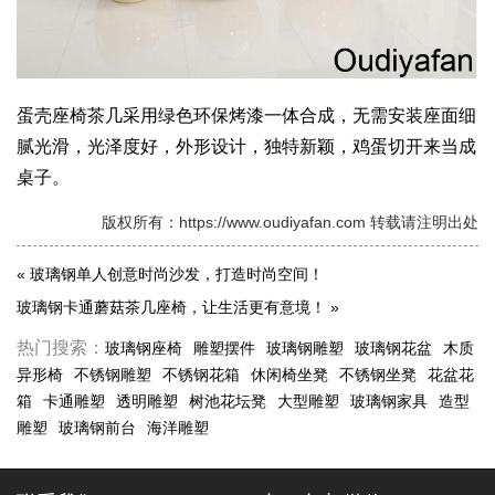
蛋壳座椅茶几采用绿色环保烤漆一体合成，无需安装座面细
腻光滑，光泽度好，外形设计，独特新颖，鸡蛋切开来当成
桌子。
版权所有：https://www.oudiyafan.com 转载请注明出处
«
玻璃钢单人创意时尚沙发，打造时尚空间！
玻璃钢卡通蘑菇茶几座椅，让生活更有意境！
»
热门搜索：
玻璃钢座椅
雕塑摆件
玻璃钢雕塑
玻璃钢花盆
木质
异形椅
不锈钢雕塑
不锈钢花箱
休闲椅坐凳
不锈钢坐凳
花盆花
箱
卡通雕塑
透明雕塑
树池花坛凳
大型雕塑
玻璃钢家具
造型
雕塑
玻璃钢前台
海洋雕塑