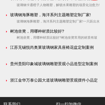
玻璃钢卡通橙子人物雕塑，解锁水果雕塑的场景化治愈力!
治愈力!
仅是玻璃钢工艺的视觉盛宴，更是水果雕塑在公共空间释放的
[…]
玻璃钢海豚雕塑，海洋系列主题雕塑定制厂家!
玻璃钢海豚雕塑，海洋系列主题雕塑定制厂家!一只跃出水
面的玻璃钢海豚雕塑，不仅是一件艺术品，更是一份对海洋的
[…]
树池坐凳，用哪种材质比较好?
树池坐凳，用哪种材质比较好?树池坐凳常用的材质有玻
璃钢树池坐凳、不锈钢树池坐凳、木质树池坐凳、GRC混凝土
[…]
江苏无锡悦尚奥莱玻璃钢家具座椅花盆定制案例
贵州贵阳印象城玻璃钢雕塑景观小品造型定制案例
浙江金华万泰公园大道玻璃钢雕塑景观摆件小品定
制案例
联系我们
扫一扫加微信