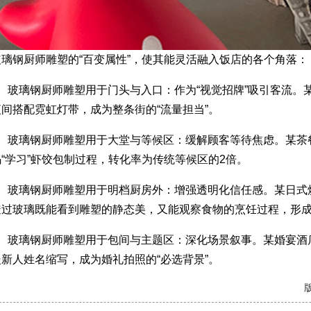
钢厨师雕塑的“百变属性”，使其能灵活融入饭店的各个角落：
玻璃钢厨师雕塑用于门头与入口：作为“视觉招牌”吸引客流。某
间搭配霓虹灯带，成为整条街的“流量担当”。
玻璃钢厨师雕塑用于大堂与等候区：缓解顾客等待焦虑。某茶餐
“学习”虾饺包制过程，转化率为传统等候区的2倍。
玻璃钢厨师雕塑用于明档厨房外：增强透明化信任感。某日式烧
透过玻璃既能看到雕塑的静态美，又能观察食物的烹饪过程，形成
玻璃钢厨师雕塑用于包间与主题区：深化场景叙事。某婚宴酒店
新人姓名缩写，成为婚礼拍照的“必选背景”。
版