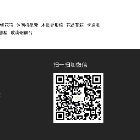
钢花箱
休闲椅坐凳
木质异形椅
花盆花箱
卡通雕
雕塑
玻璃钢前台
扫一扫加微信
号）