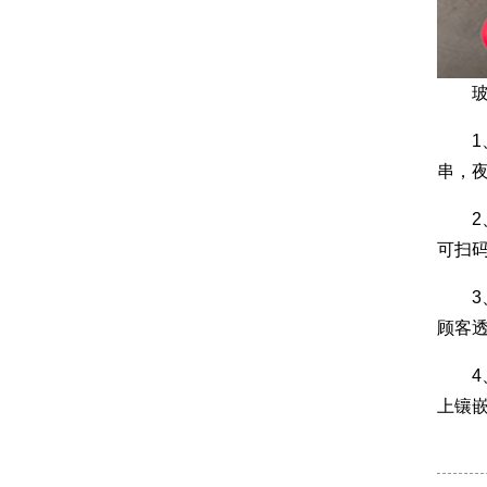
玻璃
1、
串，夜
2、
可扫码
3、
顾客
4、
上镶嵌