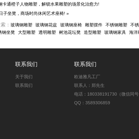
钢卡通橙子人物雕塑，解锁水果雕塑的场景化治愈力!
日子坐凳，商场时尚休闲艺术座椅!
»
搜索：
玻璃钢雕塑
玻璃钢花盆
玻璃钢座椅
雕塑摆件
不锈钢雕塑
不锈
锈钢坐凳
大型雕塑
透明雕塑
树池花坛凳
造型雕塑
玻璃钢家具
海洋
联系我们
联系我们
关于我们
欧迪雅凡工厂
联系我们
联系人：郑先生
电话：180338191730（微信同
QQ：3589306859