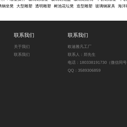
锈钢坐凳
大型雕塑
透明雕塑
树池花坛凳
造型雕塑
玻璃钢家具
海洋
联系我们
联系我们
关于我们
欧迪雅凡工厂
联系我们
联系人：郑先生
电话：180338191730（微信同
QQ：3589306859