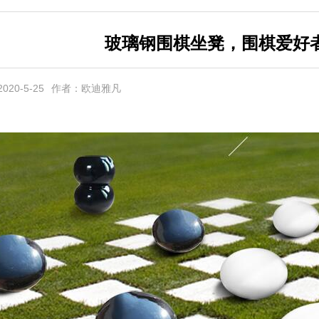
玻璃钢围棋坐凳，围棋爱好者
20-5-25
作者：欧迪雅凡