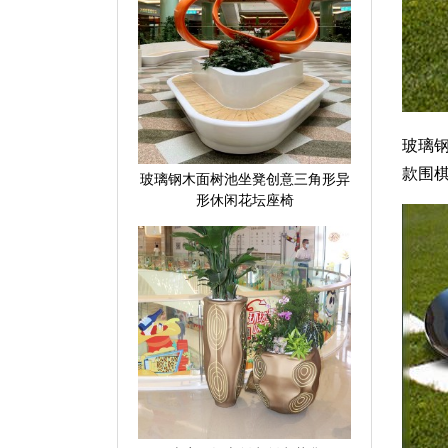
玻璃
款围
玻璃钢木面树池坐凳创意三角形异
形休闲花坛座椅