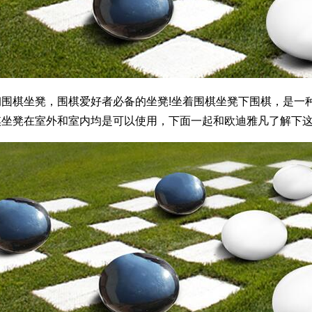
钢围棋坐凳，围棋爱好者必备的坐凳!坐着围棋坐凳下围棋，是一
棋坐凳在室外和室内均是可以使用，下面一起和欧迪雅凡了解下