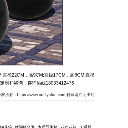
径22CM，高9CM;直径17CM，高8CM;直径
来定制和咨询，咨询热线18033412476
权所有：https://www.oudiyafan.com 转载请注明出处
钢花箱
休闲椅坐凳
木质异形椅
花盆花箱
卡通雕