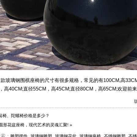
璃钢围棋座椅的尺寸有很多规格，常见的有100CM,高33CM;直
M，高40CM;直径55CM，高45CM;直径80CM，高65CM;欢迎前
版
翁椅、陀螺椅价格是多少？
圆形花盆座椅，现代艺术的灵魂汇聚!
»
搜索：
雕塑摆件
玻璃钢雕塑
玻璃钢花盆
玻璃钢座椅
不锈钢雕塑
不锈