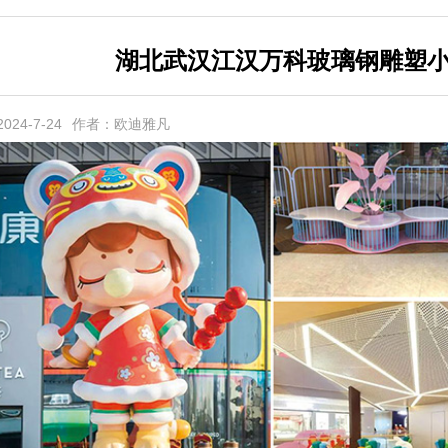
湖北武汉江汉万科玻璃钢雕塑
24-7-24
作者：欧迪雅凡