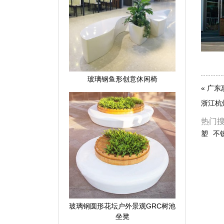
玻璃钢鱼形创意休闲椅
«
广东
浙江杭
热门
塑
不
玻璃钢圆形花坛户外景观GRC树池
坐凳