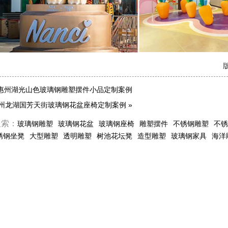
版
惠州湖光山色玻璃钢雕塑摆件小品定制案例
州龙湖国芳天街玻璃钢花盆座椅定制案例
»
搜索：
玻璃钢雕塑
玻璃钢花盆
玻璃钢座椅
雕塑摆件
不锈钢雕塑
不锈
锈钢坐凳
大型雕塑
透明雕塑
树池花坛凳
造型雕塑
玻璃钢家具
海洋