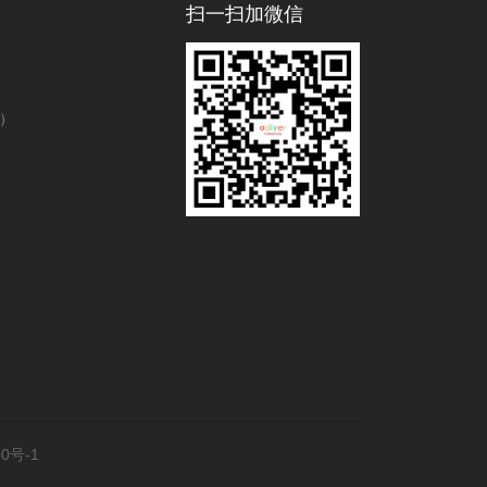
扫一扫加微信
号）
0号-1