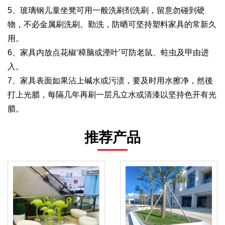
5、玻璃钢儿童坐凳可用一般洗刷剂洗刷，留意勿碰到硬
物，不必金属刷洗刷。勤洗，防晒可坚持塑料家具的常新久
用。
6、家具内放点花椒‘樟脑或湮叶’可防老鼠、蛀虫及甲由进
入。
7、家具表面如果沾上碱水或污渍，要及时用水擦净，然後
打上光腊，每隔几年再刷一层凡立水或清漆以坚持色开有光
腊。
推荐产品