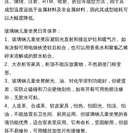
压、缠绕、注射、RTM、喷射、挤拉等成型方法，由于其
成型温度远低于金属材料及非金属材料，因此其成型能耗可
以大幅度降低。
玻璃钢儿童坐凳日常保养：
1、玻璃钢儿童坐凳应避阳光直射和接近炉灶和暖气片。如
有决裂可用电烙铁烫软后粘合，也可以用香蕉水和聚氯乙烯
碎末溶解成的胶水粘合。
2、大衣柜等家具，柜顶不能压放重物，不然易使门框变
形。
3、玻璃钢儿童坐凳耐光、油、对化学溶剂功能好，但硬度
差，应防止磕碰和刀尖硬物划伤，如有开裂可用热熔法修
补，无胶水可粘。
4、人造革、合成革、软皮家具，怕热、怕阳光、怕冻、怕
油，不能放置在卫生间、厨房运用。但玻璃钢儿童坐凳的各
项功能优秀，适合室表里应用。它寿命长，坚固耐用，但损
坏不易修补，可用螺丝加垫片衔接修整。