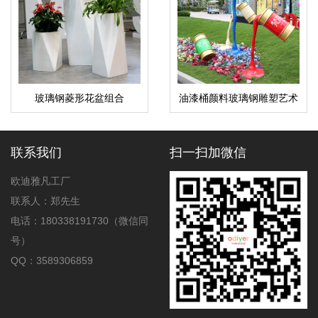
玻璃钢菱形花盆组合
油漆桶颜料玻璃钢雕塑艺术
景观广场雕塑
联系我们
扫一扫加微信
欧迪雅凡工厂
联系人：郑先生
电话：180338191730（微信同
号）
QQ：3589306859