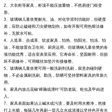
2、大衣柜等家具，柜顶不能压放重物，不然易使门框变
形。
3、玻璃钢儿童坐凳耐光、油、对化学溶剂功能好，但硬度
差，应防止磕碰和刀尖硬物划伤，如有开裂可用热熔法修
补，无胶水可粘。
4、人造革、合成革、软皮家具，怕热、怕阳光、怕冻、怕
油，不能放置在卫生间、厨房运用。但玻璃钢儿童坐凳的各
项功能优秀，适合室表里应用。它寿命长，坚固耐用，但损
坏不易修补，可用螺丝加垫片衔接修整。
5、玻璃钢儿童坐凳可用一般洗刷剂洗刷，留意勿碰到硬
物，不必金属刷洗刷。勤洗，防晒可坚持塑料家具的常新久
用。
6、家具内放点花椒‘樟脑或湮叶’可防老鼠、蛀虫及甲由进
入。
7、家具表面如果沾上碱水或污渍，要及时用水擦净，然後
打上光腊，每隔几年再刷一层凡立水或清漆以坚持色开有光