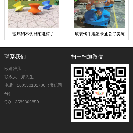
玻璃钢不倒翁陀螺椅子
玻璃钢牛雕塑卡通公仔美陈
摆件
联系我们
扫一扫加微信
欧迪雅凡工厂
联系人：郑先生
电话：180338191730（微信同
号）
QQ：3589306859