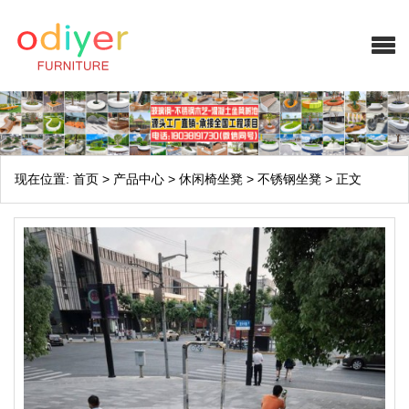
现在位置:
首页
>
产品中心
>
休闲椅坐凳
>
不锈钢坐凳
>
正文