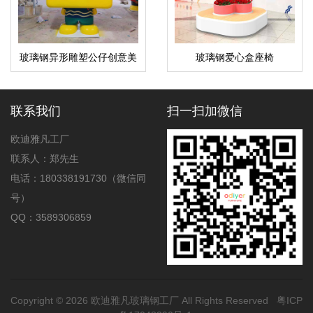
玻璃钢异形雕塑公仔创意美
玻璃钢爱心盒座椅
陈玩偶摆件
联系我们
扫一扫加微信
欧迪雅凡工厂
联系人：郑先生
电话：180338191730（微信同
号）
QQ：3589306859
Copyright © 2026
欧迪雅凡玻璃钢工厂
All Rights Reserved
粤ICP