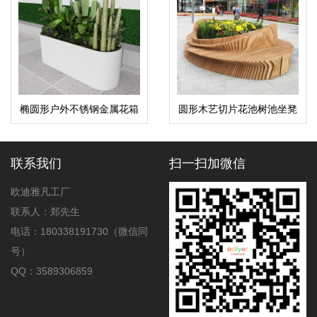
椭圆形户外不锈钢金属花箱
圆形木艺切片花池树池坐凳
联系我们
扫一扫加微信
欧迪雅凡工厂
联系人：郑先生
电话：180338191730（微信同
号）
QQ：3589306859