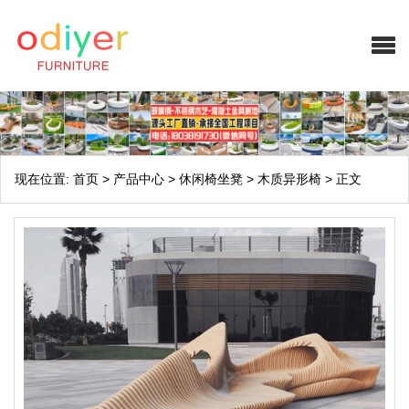
现在位置:
首页
>
产品中心
>
休闲椅坐凳
>
木质异形椅
>
正文