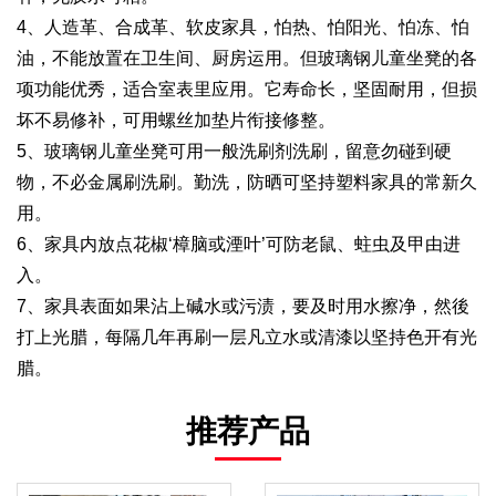
4、人造革、合成革、软皮家具，怕热、怕阳光、怕冻、怕
油，不能放置在卫生间、厨房运用。但玻璃钢儿童坐凳的各
项功能优秀，适合室表里应用。它寿命长，坚固耐用，但损
坏不易修补，可用螺丝加垫片衔接修整。
5、玻璃钢儿童坐凳可用一般洗刷剂洗刷，留意勿碰到硬
物，不必金属刷洗刷。勤洗，防晒可坚持塑料家具的常新久
用。
6、家具内放点花椒‘樟脑或湮叶’可防老鼠、蛀虫及甲由进
入。
7、家具表面如果沾上碱水或污渍，要及时用水擦净，然後
打上光腊，每隔几年再刷一层凡立水或清漆以坚持色开有光
腊。
推荐产品