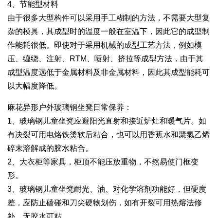
4、节能型材料
由于很多大型构件可以采用手工糊制的方法，不需要大型复
杂的模具，其成型时的温度一般在室温下，因此它的成型制
作能耗很低。即使对于采用机械的成型工艺方法，例如模
压、缠绕、注射、RTM、喷射、挤拉等成型方法，由于其
成型温度远低于金属材料及非金属材料，因此其成型能耗可
以大幅度降低。
麻花异形户外玻璃钢坐凳日常保养：
1、玻璃钢儿童坐凳应避阳光直射和接近炉灶和暖气片。如
有决裂可用电烙铁烫软后粘合，也可以用香蕉水和聚氯乙烯
碎末溶解成的胶水粘合。
2、大衣柜等家具，柜顶不能压放重物，不然易使门框变
形。
3、玻璃钢儿童坐凳耐光、油、对化学溶剂功能好，但硬度
差，应防止磕碰和刀尖硬物划伤，如有开裂可用热熔法修
补，无胶水可粘。