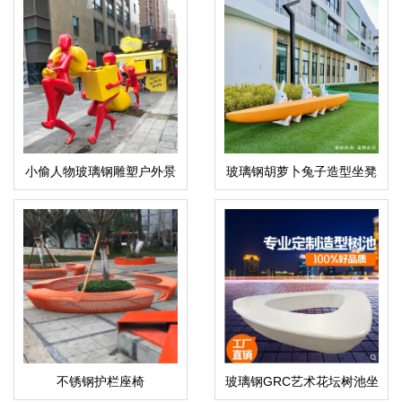
小偷人物玻璃钢雕塑户外景
玻璃钢胡萝卜兔子造型坐凳
观广场公园雕塑
卡通儿童艺术座椅
不锈钢护栏座椅
玻璃钢GRC艺术花坛树池坐
凳