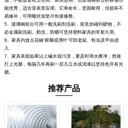
油，不能放置在卫生间、厨房运用。但玻璃钢前台的各项功
能优秀，适合室表里应用。它寿命长，坚固耐用，但损坏不
易修补，可用螺丝加垫片衔接修整。
5、玻璃钢前台可用一般洗刷剂洗刷，留意勿碰到硬物，不
必金属刷洗刷。勤洗，防晒可坚持塑料家具的常新久用。
6、家具内放点花椒‘樟脑或湮叶’可防老鼠、蛀虫及甲由进
入。
7、家具表面如果沾上碱水或污渍，要及时用水擦净，然後
打上光腊，每隔几年再刷一层凡立水或清漆以坚持色开有光
腊。
推荐产品