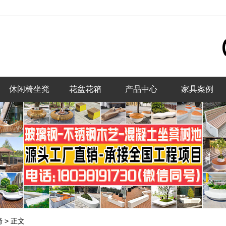
休闲椅坐凳
花盆花箱
产品中心
家具案例
椅
>
正文