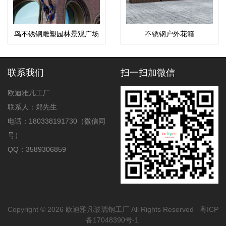
鸟不锈钢雕塑园林景观广场
不锈钢户外花箱
公园动物摆件
联系我们
扫一扫加微信
欧迪雅凡工厂
联系人：郑先生
电话：180338191730（微信同
号）
QQ：3589306859
Copyright © 2026
欧迪雅凡玻璃钢工厂
All Rights Reserved
粤ICP
备17048390号-1