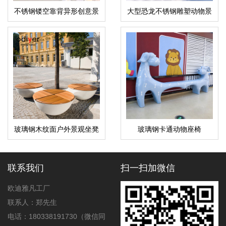
不锈钢镂空靠背异形创意景
大型恐龙不锈钢雕塑动物景
观坐凳
观城市广场雕塑
玻璃钢木纹面户外景观坐凳
玻璃钢卡通动物座椅
联系我们
扫一扫加微信
欧迪雅凡工厂
联系人：郑先生
电话：180338191730（微信同