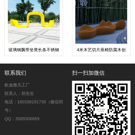
玻璃钢飘带坐凳长条不锈钢
4米木艺切片座椅防腐木创
异形景观座椅
意美陈景观坐凳
联系我们
扫一扫加微信
欧迪雅凡工厂
联系人：郑先生
电话：180338191730（微信同
号）
QQ：3589306859