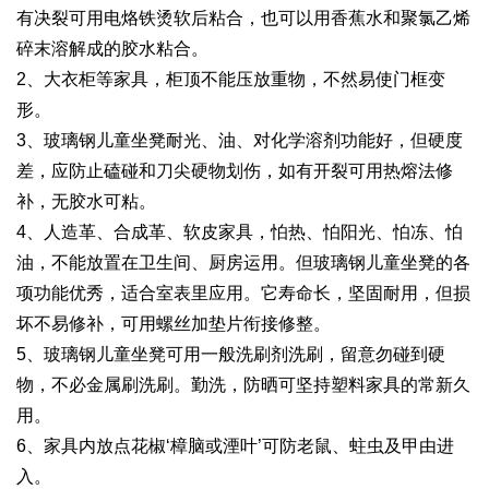
有决裂可用电烙铁烫软后粘合，也可以用香蕉水和聚氯乙烯
碎末溶解成的胶水粘合。
2、大衣柜等家具，柜顶不能压放重物，不然易使门框变
形。
3、玻璃钢儿童坐凳耐光、油、对化学溶剂功能好，但硬度
差，应防止磕碰和刀尖硬物划伤，如有开裂可用热熔法修
补，无胶水可粘。
4、人造革、合成革、软皮家具，怕热、怕阳光、怕冻、怕
油，不能放置在卫生间、厨房运用。但玻璃钢儿童坐凳的各
项功能优秀，适合室表里应用。它寿命长，坚固耐用，但损
坏不易修补，可用螺丝加垫片衔接修整。
5、玻璃钢儿童坐凳可用一般洗刷剂洗刷，留意勿碰到硬
物，不必金属刷洗刷。勤洗，防晒可坚持塑料家具的常新久
用。
6、家具内放点花椒‘樟脑或湮叶’可防老鼠、蛀虫及甲由进
入。