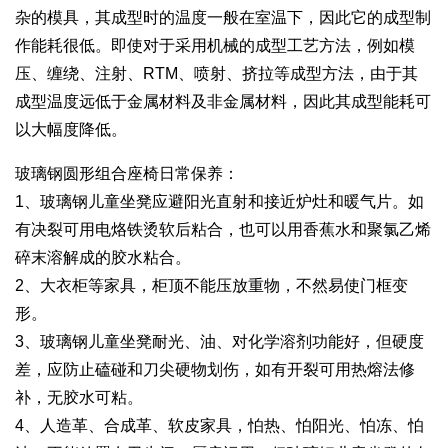
杂的模具，其成型时的温度一般在室温下，因此它的成型制
作能耗很低。即使对于采用机械的成型工艺方法，例如模
压、缠绕、注射、RTM、喷射、挤拉等成型方法，由于其
成型温度远低于金属材料及非金属材料，因此其成型能耗可
以大幅度降低。
玻璃钢圆形组合座椅日常保养：
1、玻璃钢儿童坐凳应避阳光直射和接近炉灶和暖气片。如
有决裂可用电烙铁烫软后粘合，也可以用香蕉水和聚氯乙烯
碎末溶解成的胶水粘合。
2、大衣柜等家具，柜顶不能压放重物，不然易使门框变
形。
3、玻璃钢儿童坐凳耐光、油、对化学溶剂功能好，但硬度
差，应防止磕碰和刀尖硬物划伤，如有开裂可用热熔法修
补，无胶水可粘。
4、人造革、合成革、软皮家具，怕热、怕阳光、怕冻、怕