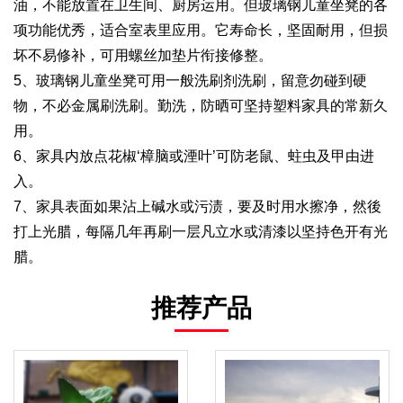
油，不能放置在卫生间、厨房运用。但玻璃钢儿童坐凳的各
项功能优秀，适合室表里应用。它寿命长，坚固耐用，但损
坏不易修补，可用螺丝加垫片衔接修整。
5、玻璃钢儿童坐凳可用一般洗刷剂洗刷，留意勿碰到硬
物，不必金属刷洗刷。勤洗，防晒可坚持塑料家具的常新久
用。
6、家具内放点花椒‘樟脑或湮叶’可防老鼠、蛀虫及甲由进
入。
7、家具表面如果沾上碱水或污渍，要及时用水擦净，然後
打上光腊，每隔几年再刷一层凡立水或清漆以坚持色开有光
腊。
推荐产品