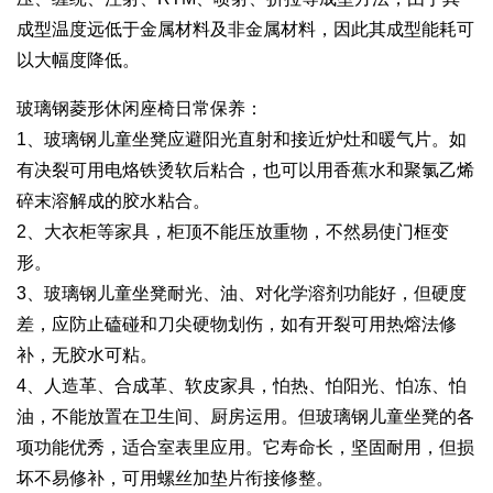
成型温度远低于金属材料及非金属材料，因此其成型能耗可
以大幅度降低。
玻璃钢菱形休闲座椅日常保养：
1、玻璃钢儿童坐凳应避阳光直射和接近炉灶和暖气片。如
有决裂可用电烙铁烫软后粘合，也可以用香蕉水和聚氯乙烯
碎末溶解成的胶水粘合。
2、大衣柜等家具，柜顶不能压放重物，不然易使门框变
形。
3、玻璃钢儿童坐凳耐光、油、对化学溶剂功能好，但硬度
差，应防止磕碰和刀尖硬物划伤，如有开裂可用热熔法修
补，无胶水可粘。
4、人造革、合成革、软皮家具，怕热、怕阳光、怕冻、怕
油，不能放置在卫生间、厨房运用。但玻璃钢儿童坐凳的各
项功能优秀，适合室表里应用。它寿命长，坚固耐用，但损
坏不易修补，可用螺丝加垫片衔接修整。