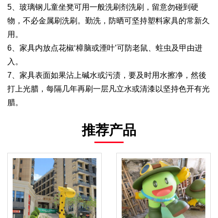
5、玻璃钢儿童坐凳可用一般洗刷剂洗刷，留意勿碰到硬
物，不必金属刷洗刷。勤洗，防晒可坚持塑料家具的常新久
用。
6、家具内放点花椒‘樟脑或湮叶’可防老鼠、蛀虫及甲由进
入。
7、家具表面如果沾上碱水或污渍，要及时用水擦净，然後
打上光腊，每隔几年再刷一层凡立水或清漆以坚持色开有光
腊。
推荐产品