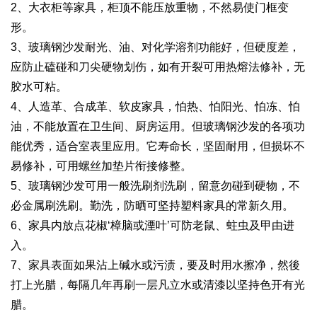
2、大衣柜等家具，柜顶不能压放重物，不然易使门框变
形。
3、玻璃钢沙发耐光、油、对化学溶剂功能好，但硬度差，
应防止磕碰和刀尖硬物划伤，如有开裂可用热熔法修补，无
胶水可粘。
4、人造革、合成革、软皮家具，怕热、怕阳光、怕冻、怕
油，不能放置在卫生间、厨房运用。但玻璃钢沙发的各项功
能优秀，适合室表里应用。它寿命长，坚固耐用，但损坏不
易修补，可用螺丝加垫片衔接修整。
5、玻璃钢沙发可用一般洗刷剂洗刷，留意勿碰到硬物，不
必金属刷洗刷。勤洗，防晒可坚持塑料家具的常新久用。
6、家具内放点花椒‘樟脑或湮叶’可防老鼠、蛀虫及甲由进
入。
7、家具表面如果沾上碱水或污渍，要及时用水擦净，然後
打上光腊，每隔几年再刷一层凡立水或清漆以坚持色开有光
腊。