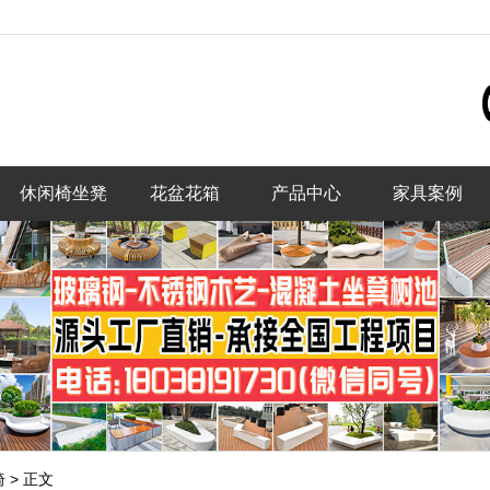
休闲椅坐凳
花盆花箱
产品中心
家具案例
椅
>
正文