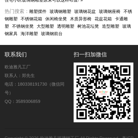
住宅小区玻璃钢雕塑原来可以这样布置!
»
热门搜索：
雕塑摆件
玻璃钢雕塑
玻璃钢花盆
玻璃钢座椅
不锈
钢雕塑
不锈钢花箱
休闲椅坐凳
木质异形椅
花盆花箱
卡通雕
塑
不锈钢坐凳
大型雕塑
透明雕塑
树池花坛凳
造型雕塑
玻璃
钢家具
海洋雕塑
玻璃钢前台
联系我们
扫一扫加微信
欧迪雅凡工厂
联系人：郑先生
电话：180338191730（微信同
号）
QQ：3589306859