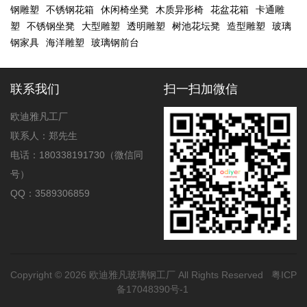
钢雕塑
不锈钢花箱
休闲椅坐凳
木质异形椅
花盆花箱
卡通雕
塑
不锈钢坐凳
大型雕塑
透明雕塑
树池花坛凳
造型雕塑
玻璃
钢家具
海洋雕塑
玻璃钢前台
联系我们
扫一扫加微信
欧迪雅凡工厂
联系人：郑先生
电话：180338191730（微信同
号）
QQ：3589306859
Copyright © 2026
欧迪雅凡玻璃钢工厂
All Rights Reserved
粤ICP
备17048390号-1