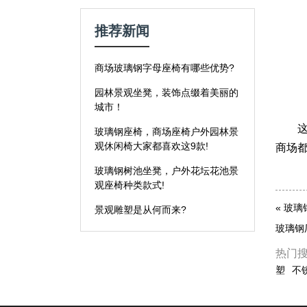
推荐新闻
商场玻璃钢字母座椅有哪些优势?
园林景观坐凳，装饰点缀着美丽的
城市！
这款
玻璃钢座椅，商场座椅户外园林景
观休闲椅大家都喜欢这9款!
商场
玻璃钢树池坐凳，户外花坛花池景
观座椅种类款式!
«
玻璃
景观雕塑是从何而来?
玻璃钢
热门
塑
不