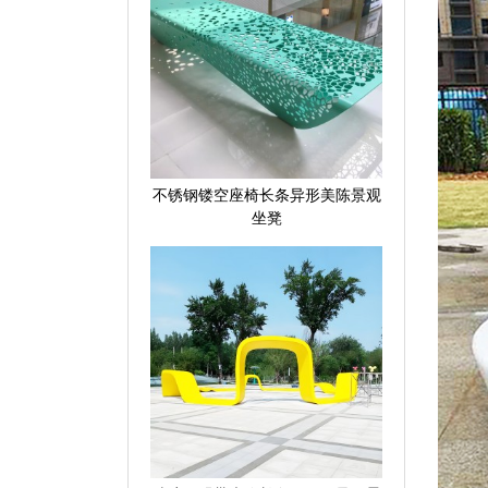
不锈钢镂空座椅长条异形美陈景观
坐凳