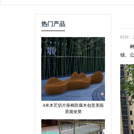
热门产品
时间：20
树池
镇、
4米木艺切片座椅防腐木创意美陈
景观坐凳