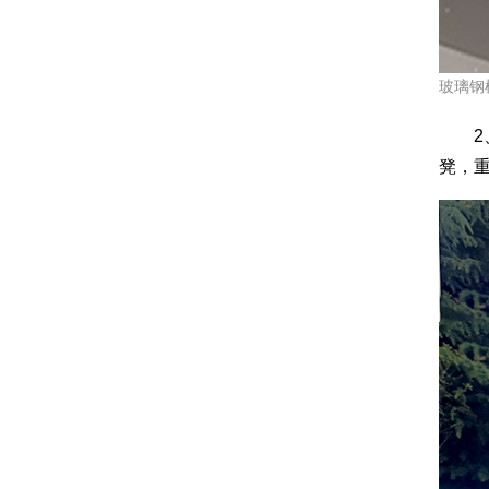
玻璃钢
2、
凳，