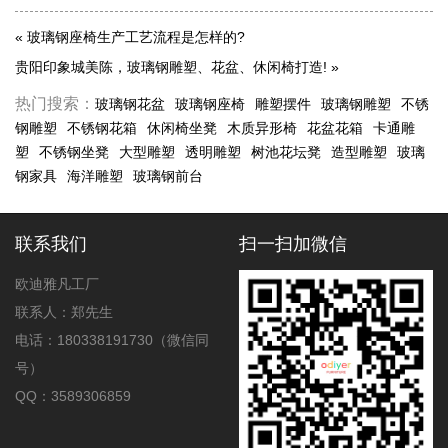
«
玻璃钢座椅生产工艺流程是怎样的?
贵阳印象城美陈，玻璃钢雕塑、花盆、休闲椅打造!
»
热门搜索：
玻璃钢花盆
玻璃钢座椅
雕塑摆件
玻璃钢雕塑
不锈
钢雕塑
不锈钢花箱
休闲椅坐凳
木质异形椅
花盆花箱
卡通雕
塑
不锈钢坐凳
大型雕塑
透明雕塑
树池花坛凳
造型雕塑
玻璃
钢家具
海洋雕塑
玻璃钢前台
联系我们
扫一扫加微信
欧迪雅凡工厂
联系人：郑先生
电话：180338191730（微信同
号）
QQ：3589306859