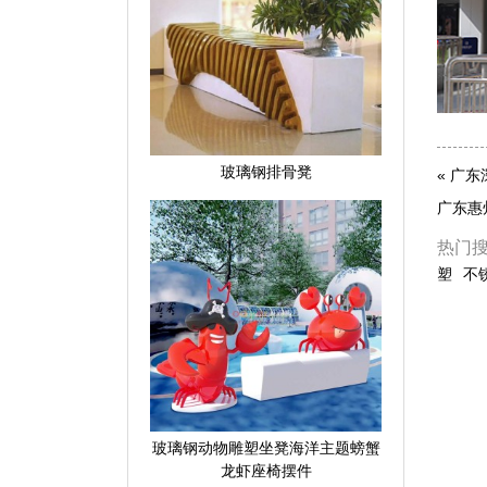
玻璃钢排骨凳
«
广东
广东惠
热门
塑
不
玻璃钢动物雕塑坐凳海洋主题螃蟹
龙虾座椅摆件