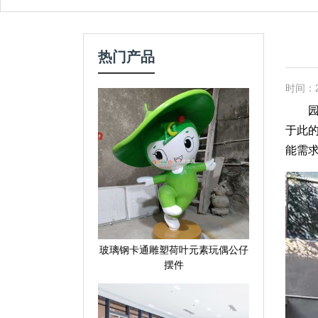
热门产品
时间：20
园林
于此
能需
玻璃钢卡通雕塑荷叶元素玩偶公仔
摆件